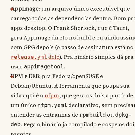
AppImage
: um arquivo único executável que
carrega todas as dependências dentro. Bom pr
apps desktop. O Frank Sherlock, que é Tauri,
gera AppImage direto no build e eu ainda assin
com GPG depois (o passo de assinatura está no
dele
). Pra binário simples dá pra
release.yml
usar
.
appimagetool
RPM e DEB
: pra Fedora/openSUSE e
Debian/Ubuntu. A ferramenta que poupa sua
vida aqui é o
nfpm
, que gera os dois a partir de
um único
declarativo, sem precisa
nfpm.yaml
entender as entranhas de
ou
rpmbuild
dpkg-
. Pega o binário já compilado e cospe os doi
deb
pacotes.