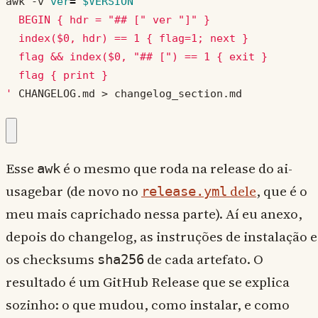
awk -v 
ver
=
"
$VERSION
"
'
 CHANGELOG.md > changelog_section.md
Esse
é o mesmo que roda na release do ai-
awk
usagebar (de novo no
dele
, que é o
release.yml
meu mais caprichado nessa parte). Aí eu anexo,
depois do changelog, as instruções de instalação e
os checksums
de cada artefato. O
sha256
resultado é um GitHub Release que se explica
sozinho: o que mudou, como instalar, e como