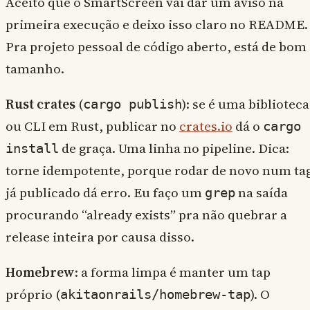
Aceito que o SmartScreen vai dar um aviso na
primeira execução e deixo isso claro no README.
Pra projeto pessoal de código aberto, está de bom
tamanho.
Rust crates
(
): se é uma biblioteca
cargo publish
ou CLI em Rust, publicar no
crates.io
dá o
cargo
de graça. Uma linha no pipeline. Dica:
install
torne idempotente, porque rodar de novo num ta
já publicado dá erro. Eu faço um
na saída
grep
procurando “already exists” pra não quebrar a
release inteira por causa disso.
Homebrew
: a forma limpa é manter um tap
próprio (
). O
akitaonrails/homebrew-tap