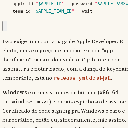
  --apple-id 
"
$APPLE_ID
"
 --password 
"
$APPLE_PASS
  --team-id 
"
$APPLE_TEAM_ID
"
 --wait
Isso exige uma conta paga de Apple Developer. É
chato, mas é o preço de não dar erro de “app
danificado” na cara do usuário. O job inteiro de
assinatura e notarização, com a dança do keychai
temporário, está no
do ai-jail
.
release.yml
Windows
é o mais simples de buildar (
x86_64-
) e o mais espinhoso de assinar.
pc-windows-msvc
Certificado de code signing pra Windows é caro e
burocrático, então eu, sinceramente, não assino.