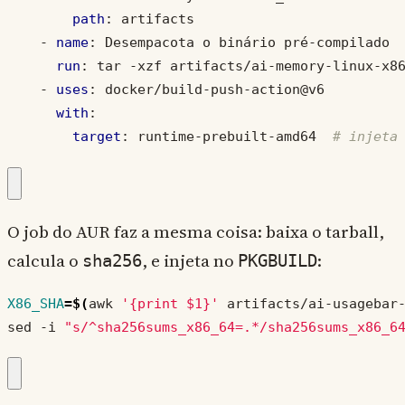
path
:
artifacts
- 
name
:
Desempacota o binário pré-compilado
run
:
tar -xzf artifacts/ai-memory-linux-x8
- 
uses
:
docker/build-push-action@v6
with
:
target
:
runtime-prebuilt-amd64 
# injeta
O job do AUR faz a mesma coisa: baixa o tarball,
calcula o
, e injeta no
:
sha256
PKGBUILD
X86_SHA
=
$(
awk 
'{print $1}'
 artifacts/ai-usagebar
sed -i 
"s/^sha256sums_x86_64=.*/sha256sums_x86_6