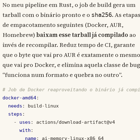
No meu pipeline em Rust, o job de build gera um
tarball com o binário pronto e o
. As etapa
sha256
de empacotamento seguintes (Docker, AUR,
Homebrew)
baixam esse tarball já compilado
ao
invés de recompilar. Reduz tempo de CI, garante
que o byte que vai pro AUR é exatamente o mesm
que vai pro Docker, e elimina aquela classe de bug
“funciona num formato e quebra no outro”.
# Job de Docker reaproveitando o binário já comp
docker-amd64
:
needs
:
build-linux
steps
:
- 
uses
:
actions/download-artifact@v4
with
:
name
:
ai-memory-linux-x86_64