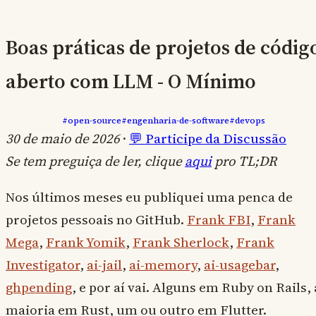
Boas práticas de projetos de códig
aberto com LLM - O Mínimo
#open-source
#engenharia-de-software
#devops
30 de maio de 2026
·
💬 Participe da Discussão
Se tem preguiça de ler, clique
aqui
pro TL;DR
Nos últimos meses eu publiquei uma penca de
projetos pessoais no GitHub.
Frank FBI
,
Frank
Mega
,
Frank Yomik
,
Frank Sherlock
,
Frank
Investigator
,
ai-jail
,
ai-memory
,
ai-usagebar
,
ghpending
, e por aí vai. Alguns em Ruby on Rails, 
maioria em Rust, um ou outro em Flutter.