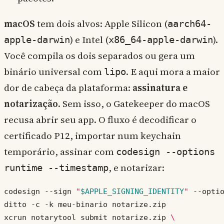
macOS
tem dois alvos: Apple Silicon (
aarch64-
) e Intel (
).
apple-darwin
x86_64-apple-darwin
Você compila os dois separados ou gera um
binário universal com
. E aqui mora a maior
lipo
dor de cabeça da plataforma:
assinatura e
notarização
. Sem isso, o Gatekeeper do macOS
recusa abrir seu app. O fluxo é decodificar o
certificado P12, importar num keychain
temporário, assinar com
codesign --options
, e notarizar:
runtime --timestamp
codesign --sign 
"
$APPLE_SIGNING_IDENTITY
"
xcrun notarytool submit notarize.zip 