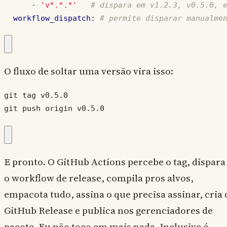
- 
'v*.*.*'
# dispara em v1.2.3, v0.5.0, 
workflow_dispatch
:
# permite disparar manualme
O fluxo de soltar uma versão vira isso:
git push origin v0.5.0
E pronto. O GitHub Actions percebe o tag, dispara
o workflow de release, compila pros alvos,
empacota tudo, assina o que precisa assinar, cria 
GitHub Release e publica nos gerenciadores de
pacote. Eu não toco em mais nada. Inclusive é