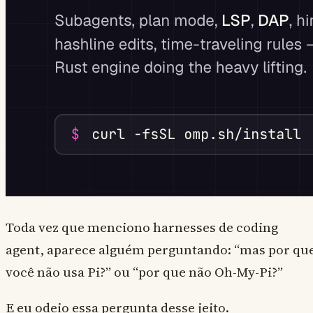
Toda vez que menciono harnesses de coding
agent, aparece alguém perguntando: “mas por qu
você não usa Pi?” ou “por que não Oh-My-Pi?”
E eu odeio essa pergunta desse jeito.