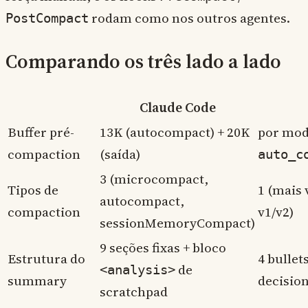
rodam como nos outros agentes.
PostCompact
Comparando os três lado a lado
Claude Code
Buffer pré-
13K (autocompact) + 20K
por mod
compaction
(saída)
auto_c
3 (microcompact,
Tipos de
1 (mais
autocompact,
compaction
v1/v2)
sessionMemoryCompact)
9 seções fixas + bloco
Estrutura do
4 bullet
de
<analysis>
summary
decision
scratchpad