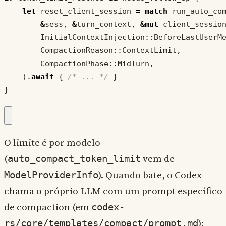
let
reset_client_session
=
match
run_auto_co
&
sess
,
&
turn_context
,
&
mut
client_sessio
InitialContextInjection
::
BeforeLastUserM
CompactionReason
::
ContextLimit
,
CompactionPhase
::
MidTurn
,
).
await
{
/* ... */
}
}
O limite é por modelo
(
vem de
auto_compact_token_limit
). Quando bate, o Codex
ModelProviderInfo
chama o próprio LLM com um prompt específico
de compaction (em
codex-
):
rs/core/templates/compact/prompt.md