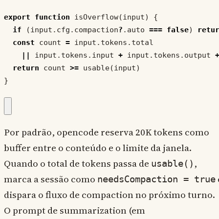
export
function
isOverflow
(
input
)
{
if
(
input
.
cfg
.
compaction
?
.
auto
===
false
)
retu
const
count
=
input
.
tokens
.
total
||
input
.
tokens
.
input
+
input
.
tokens
.
output
return
count
>=
usable
(
input
)
}
Por padrão, opencode reserva 20K tokens como
buffer entre o conteúdo e o limite da janela.
Quando o total de tokens passa de
,
usable()
marca a sessão como
needsCompaction = true
dispara o fluxo de compaction no próximo turno.
O prompt de summarization (em