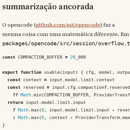
summarização ancorada
O opencode (
github.com/sst/opencode
) faz a
mesma coisa com uma matemática diferente. Em
packages/opencode/src/session/overflow.t
const
COMPACTION_BUFFER
=
20
_000
export
function
usable
(
input
:
{
cfg
,
model
,
outp
const
context
=
input
.
model
.
limit
.
context
const
reserved
=
input
.
cfg
.
compaction
?
.
reserve
??
Math
.
min
(
COMPACTION_BUFFER
,
ProviderTrans
return
input
.
model
.
limit
.
input
?
Math
.
max
(
0
,
input
.
model
.
limit
.
input
-
rese
:
Math
.
max
(
0
,
context
-
ProviderTransform
.
ma
}