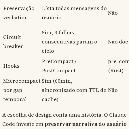
Preservação
Lista todas mensagens do
Não
verbatim
usuário
Sim, 3 falhas
Circuit
consecutivas param o
Não do
breaker
ciclo
PreCompact /
pre_com
Hooks
PostCompact
(Rust)
Microcompact
Sim (60min,
por gap
sincronizado com TTL de
Não
temporal
cache)
A escolha de design conta uma história. O Claude
Code investe em
preservar narrativa do usuário