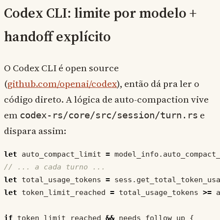
Codex CLI: limite por modelo +
handoff explícito
O Codex CLI é open source
(
github.com/openai/codex
), então dá pra ler o
código direto. A lógica de auto-compaction vive
em
e
codex-rs/core/src/session/turn.rs
dispara assim:
let
auto_compact_limit
=
model_info
.
auto_compact
let
total_usage_tokens
=
sess
.
get_total_token_us
let
token_limit_reached
=
total_usage_tokens
>=
if
token_limit_reached
&&
needs_follow_up
{