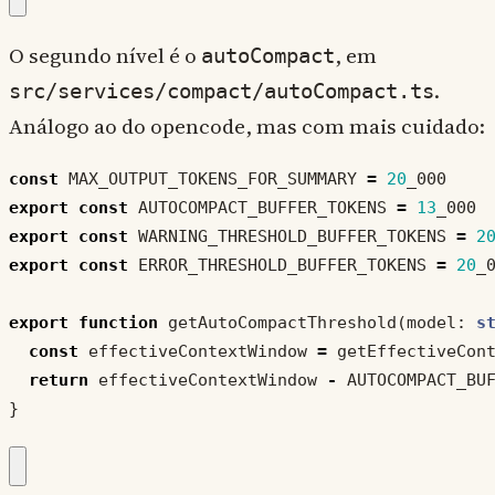
O segundo nível é o
, em
autoCompact
.
src/services/compact/autoCompact.ts
Análogo ao do opencode, mas com mais cuidado:
const
MAX_OUTPUT_TOKENS_FOR_SUMMARY
=
20
_000
export
const
AUTOCOMPACT_BUFFER_TOKENS
=
13
_000
export
const
WARNING_THRESHOLD_BUFFER_TOKENS
=
2
export
const
ERROR_THRESHOLD_BUFFER_TOKENS
=
20
_
export
function
getAutoCompactThreshold
(
model
: 
s
const
effectiveContextWindow
=
getEffectiveCon
return
effectiveContextWindow
-
AUTOCOMPACT_BU
}