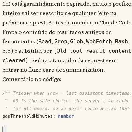
1h) está garantidamente expirado, então o prefixo
inteiro vai ser reescrito de qualquer jeito na
próxima request. Antes de mandar, o Claude Code
limpa o conteúdo de resultados antigos de
ferramentas (
,
,
,
,
,
Read
Grep
Glob
WebFetch
Bash
etc.) e substitui por
[Old tool result content
. Reduz o tamanho da request sem
cleared]
entrar no fluxo caro de summarization.
Comentário no código:
 *  for all users, so we never force a miss that
gapThresholdMinutes
: 
number