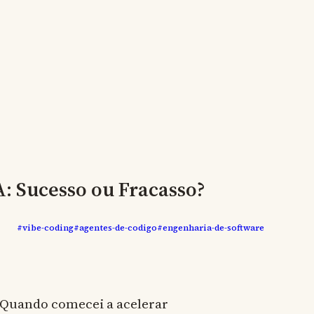
: Sucesso ou Fracasso?
#vibe-coding
#agentes-de-codigo
#engenharia-de-software
 Quando comecei a acelerar