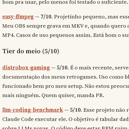
bom pra usar, pelo menos foi testado o suficiente.
easy-ffmpeg
— 7/10.
Projetinho pequeno, mas esse 
Meu OBS sempre grava em MKV e, quando quero c
MP4. Casos de uso pequenos assim. Está bom o suf
Tier do meio (5/10)
distrobox-gaming
— 5/10.
É o mais recente, serv
documentação dos meus retrogames. Uso como bl
funcionado bem pro meu setup. Não estou preocu
mais ninguém. Quem quiser, manda PR.
llm-coding-benchmark
— 5/10.
Esse projeto não 
Claude Code executar ele. O objetivo é tabular dad
sobre LLMs novas. O código deve estar BEM ruim.