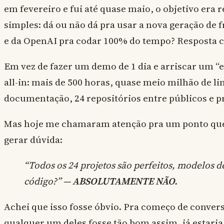
em fevereiro e fui até quase maio, o objetivo er
simples: dá ou não dá pra usar a nova geração de
e da OpenAI pra codar 100% do tempo? Resposta cu
Em vez de fazer um demo de 1 dia e arriscar um “eu
all-in: mais de 500 horas, quase meio milhão de li
documentação, 24 repositórios entre públicos e p
Mas hoje me chamaram atenção pra um ponto que 
gerar dúvida:
“Todos os 24 projetos são perfeitos, modelos d
código?” —
ABSOLUTAMENTE NÃO.
Achei que isso fosse óbvio. Pra começo de convers
qualquer um deles fosse tão bom assim, já estari