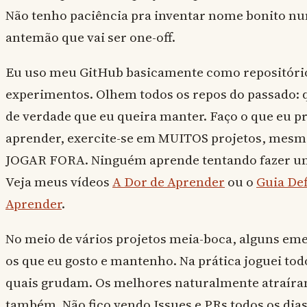
Não tenho paciência pra inventar nome bonito nu
antemão que vai ser one-off.
Eu uso meu GitHub basicamente como repositório
experimentos. Olhem todos os repos do passado: 
de verdade que eu queira manter. Faço o que eu pr
aprender, exercite-se em MUITOS projetos, mesmo
JOGAR FORA. Ninguém aprende tentando fazer um 
Veja meus vídeos
A Dor de Aprender
ou o
Guia Def
Aprender
.
No meio de vários projetos meia-boca, alguns 
os que eu gosto e mantenho. Na prática joguei tod
quais grudam. Os melhores naturalmente atraíra
também. Não fico vendo Issues e PRs todos os dia