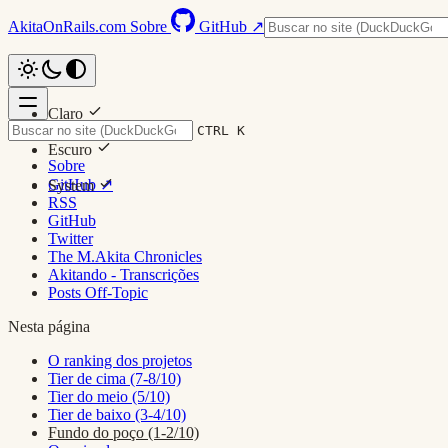
AkitaOnRails.com
Sobre
GitHub ↗
Claro
CTRL K
Escuro
Sobre
GitHub ↗
System
RSS
GitHub
Twitter
The M.Akita Chronicles
Akitando - Transcrições
Posts Off-Topic
Nesta página
O ranking dos projetos
Tier de cima (7-8/10)
Tier do meio (5/10)
Tier de baixo (3-4/10)
Fundo do poço (1-2/10)