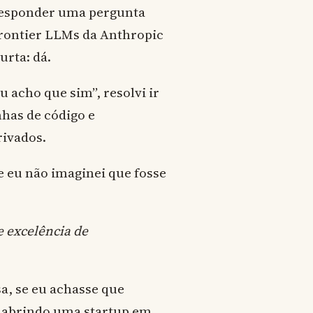
a responder uma pergunta
 frontier LLMs da Anthropic
rta: dá.
 acho que sim”, resolvi ir
nhas de código e
rivados.
eu não imaginei que fosse
e excelência de
a, se eu achasse que
a abrindo uma startup em