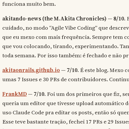
funciona muito bem.
akitando-news (the M.Akita Chronicles) — 8/10.
F
cuidado, no modo “Agile Vibe Coding” que descrevi 
que eu mexo com mais frequência. Sempre tem coi
que vou colocando, tirando, experimentando. Tan
toda semana. Por isso também: é fechado e não pr
akitaonrails.github.io
— 7/10.
É este blog. Mexo c
umas 7 Issues e 30 PRs de contribuidores. Contin
FrankMD
— 7/10.
Foi um dos primeiros que fiz, s
queria um editor que tivesse upload automático 
uso Claude Code pra editar os posts, então só qu
Esse teve bastante tração, fechei 17 PRs e 29 Issue