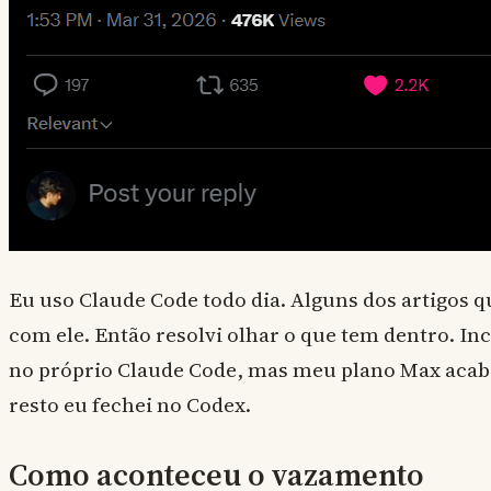
Eu uso Claude Code todo dia. Alguns dos artigos qu
com ele. Então resolvi olhar o que tem dentro. In
no próprio Claude Code, mas meu plano Max acabo
resto eu fechei no Codex.
Como aconteceu o vazamento