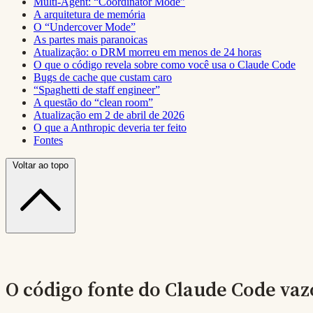
Multi-Agent: “Coordinator Mode”
A arquitetura de memória
O “Undercover Mode”
As partes mais paranoicas
Atualização: o DRM morreu em menos de 24 horas
O que o código revela sobre como você usa o Claude Code
Bugs de cache que custam caro
“Spaghetti de staff engineer”
A questão do “clean room”
Atualização em 2 de abril de 2026
O que a Anthropic deveria ter feito
Fontes
Voltar ao topo
O código fonte do Claude Code va