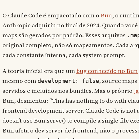
O Claude Code é empacotado com o
Bun
, o runtim
Anthropic adquiriu no final de 2024. Quando voc
maps são gerados por padrão. Esses arquivos
.ma
original completo, não só mapeamentos. Cada arq
cada constante interna, cada system prompt.
A teoria inicial era que um
bug conhecido no Bun
mesmo com
, source maps
development: false
servidos e incluídos nos bundles. Mas o próprio
J
Bun, desmentiu: “This has nothing to do with clau
frontend development server. Claude Code is not a f
doesn’t use Bun.serve() to compile a single-file ex
Bun afeta o dev server de frontend, não o process