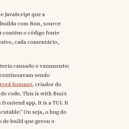
e JavaScript que a
ê builda com Bun, source
contêm o código fonte
p
uivo, cada comentário,
teria causado o vazamento:
 continuavam sendo
arred Sumner
, criador do
de code. This is with Bun’s
rontend app. It is a TUI. It
ecutable.” Ou seja, o bug do
o de build que gerou o