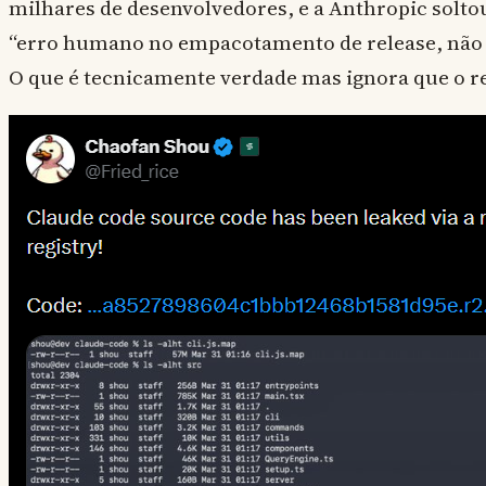
milhares de desenvolvedores, e a Anthropic solto
“erro humano no empacotamento de release, não 
O que é tecnicamente verdade mas ignora que o r