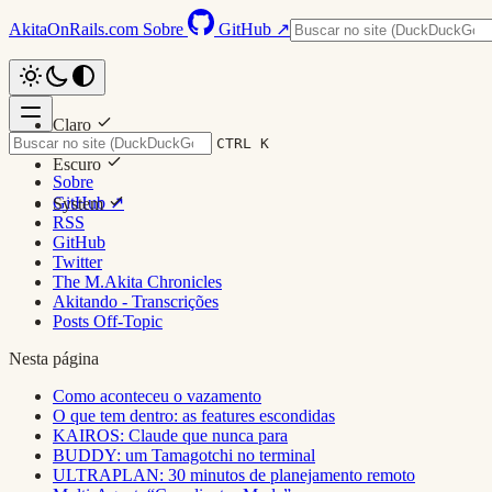
AkitaOnRails.com
Sobre
GitHub ↗
Claro
CTRL K
Escuro
Sobre
GitHub ↗
System
RSS
GitHub
Twitter
The M.Akita Chronicles
Akitando - Transcrições
Posts Off-Topic
Nesta página
Como aconteceu o vazamento
O que tem dentro: as features escondidas
KAIROS: Claude que nunca para
BUDDY: um Tamagotchi no terminal
ULTRAPLAN: 30 minutos de planejamento remoto