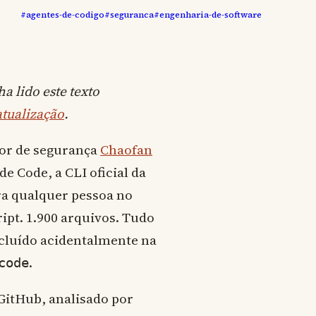
#agentes-de-codigo
#seguranca
#engenharia-de-software
ha lido este texto
atualização
.
dor de segurança
Chaofan
e Code, a CLI oficial da
ra qualquer pessoa no
ipt. 1.900 arquivos. Tudo
cluído acidentalmente na
.
code
GitHub, analisado por