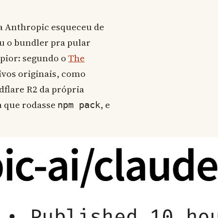
na Anthropic esqueceu de
u o bundler pra pular
 pior: segundo o
The
ivos originais, como
flare R2 da própria
a que rodasse
, e
npm pack