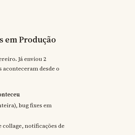
as em Produção
reiro. Já enviou 2
ts aconteceram desde o
onteceu
teira), bug fixes em
ollage, notificações de