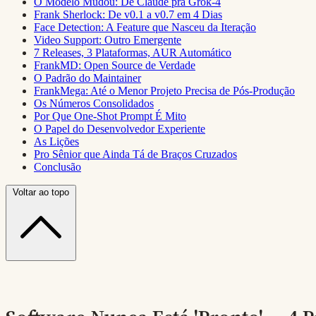
O Modelo Mudou: De Claude pra Grok-4
Frank Sherlock: De v0.1 a v0.7 em 4 Dias
Face Detection: A Feature que Nasceu da Iteração
Video Support: Outro Emergente
7 Releases, 3 Plataformas, AUR Automático
FrankMD: Open Source de Verdade
O Padrão do Maintainer
FrankMega: Até o Menor Projeto Precisa de Pós-Produção
Os Números Consolidados
Por Que One-Shot Prompt É Mito
O Papel do Desenvolvedor Experiente
As Lições
Pro Sênior que Ainda Tá de Braços Cruzados
Conclusão
Voltar ao topo