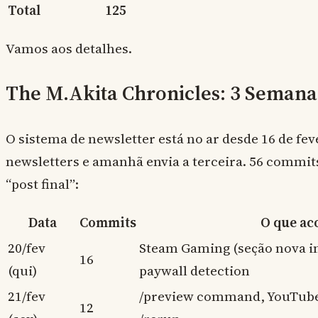
Total
125
Vamos aos detalhes.
The M.Akita Chronicles: 3 Seman
O sistema de newsletter está no ar desde 16 de feve
newsletters e amanhã envia a terceira. 56 commi
“post final”:
Data
Commits
O que ac
20/fev
Steam Gaming (seção nova in
16
(qui)
paywall detection
21/fev
/preview command, YouTube c
12