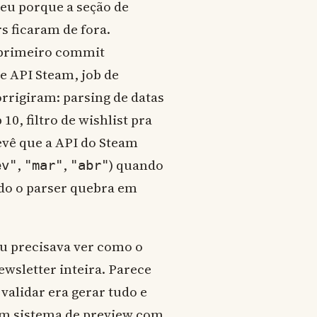
ceu porque a seção de
s ficaram de fora.
 primeiro commit
e API Steam, job de
orrigiram: parsing de datas
10, filtro de wishlist pra
vê que a API do Steam
,
,
) quando
ev"
"mar"
"abr"
ndo o parser quebra em
u precisava ver como o
ewsletter inteira. Parece
validar era gerar tudo e
 um sistema de preview com