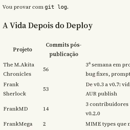
Vou provar com
.
git log
A Vida Depois do Deploy
Commits pós-
Projeto
publicação
The M.Akita
3ª semana em pro
56
Chronicles
bug fixes, promp
Frank
De v0.3 a v0.7: vi
53
Sherlock
AUR publish
3 contribuidores
FrankMD
14
v0.2.0
FrankMega
2
MIME types que 