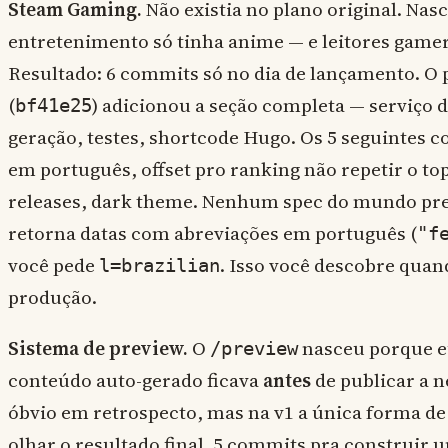
Steam Gaming.
Não existia no plano original. Nas
entretenimento só tinha anime — e leitores gamer
Resultado: 6 commits só no dia de lançamento. O
(
) adicionou a seção completa — serviço d
bf41e25
geração, testes, shortcode Hugo. Os 5 seguintes c
em português, offset pro ranking não repetir o top 
releases, dark theme. Nenhum spec do mundo pre
retorna datas com abreviações em português (
"f
você pede
. Isso você descobre qua
l=brazilian
produção.
Sistema de preview.
O
nasceu porque e
/preview
conteúdo auto-gerado ficava
antes
de publicar a n
óbvio em retrospecto, mas na v1 a única forma de 
olhar o resultado final. 5 commits pra construir