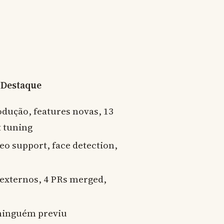
Destaque
dução, features novas, 13
t tuning
deo support, face detection,
 externos, 4 PRs merged,
ninguém previu