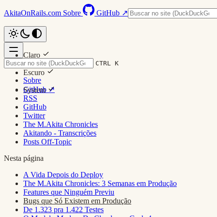
AkitaOnRails.com
Sobre
GitHub ↗
Claro
CTRL K
Escuro
Sobre
GitHub ↗
System
RSS
GitHub
Twitter
The M.Akita Chronicles
Akitando - Transcrições
Posts Off-Topic
Nesta página
A Vida Depois do Deploy
The M.Akita Chronicles: 3 Semanas em Produção
Features que Ninguém Previu
Bugs que Só Existem em Produção
De 1.323 pra 1.422 Testes