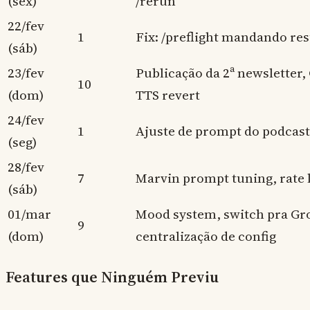
(sex)
/rerun
22/fev
1
Fix: /preflight mandando re
(sáb)
23/fev
Publicação da 2ª newsletter,
10
(dom)
TTS revert
24/fev
1
Ajuste de prompt do podcast
(seg)
28/fev
7
Marvin prompt tuning, rate
(sáb)
01/mar
Mood system, switch pra Gro
9
(dom)
centralização de config
Features que Ninguém Previu