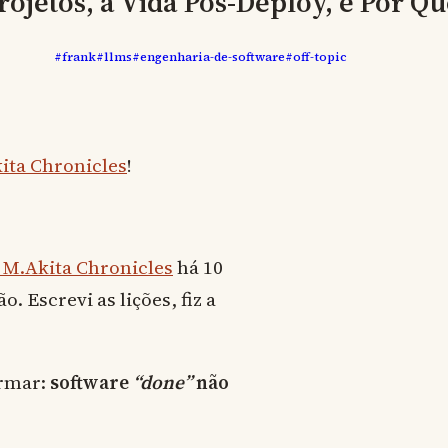
rojetos, a Vida Pós-Deploy, e Por 
#frank
#llms
#engenharia-de-software
#off-topic
ita Chronicles
!
 M.Akita Chronicles
há 10
. Escrevi as lições, fiz a
irmar:
software
“done”
não