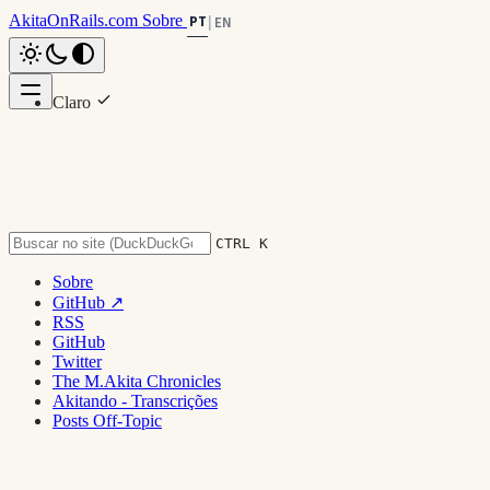
AkitaOnRails.com
Sobre
PT
|
EN
Claro
Nesta página
Escuro
Russian Doll de LLMs
System
1. Opus 4.5
2. GPT 5.2 Codex
3. Kimi 2.5
CTRL K
4. Gemini 3 Pro Preview
5. MiniMax v2.1
Sobre
Conclusão
GitHub ↗
RSS
Voltar ao topo
GitHub
Twitter
The M.Akita Chronicles
Akitando - Transcrições
Posts Off-Topic