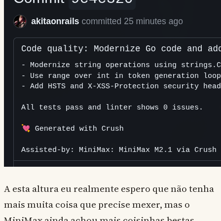
A esta altura eu realmente espero que não tenha
mais muita coisa que precise mexer, mas o
MiniMax ainda achou mais coisinhas bestas