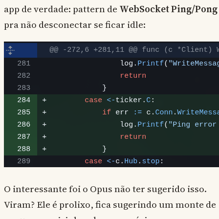
app de verdade: pattern de
WebSocket Ping/Pong
pra não desconectar se ficar idle:
O interessante foi o Opus não ter sugerido isso.
Viram? Ele é prolixo, fica sugerindo um monte de