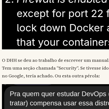
O DHH se deu ao trabalho de escrever um manual
Tem uma seção chamada “Security”. Se tivesse ido
no Google, teria achado. Ou esta outra pérola: