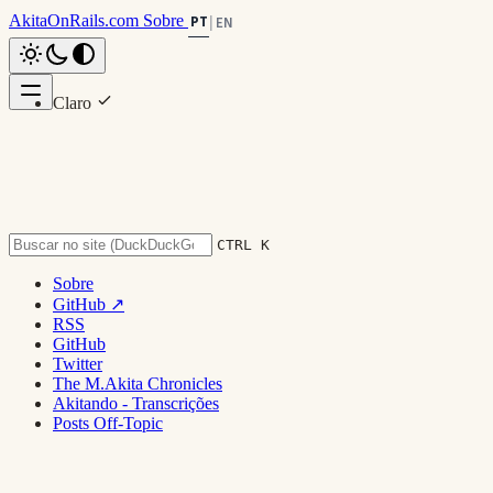
AkitaOnRails.com
Sobre
PT
|
EN
Claro
Nesta página
Escuro
Linux pra Iniciante?
System
Linux pra Iniciantes?
Hardware
Live Env e Ventoy
CTRL K
Distrobox
Conclusão
Sobre
GitHub ↗
Voltar ao topo
RSS
GitHub
Twitter
The M.Akita Chronicles
Akitando - Transcrições
Posts Off-Topic