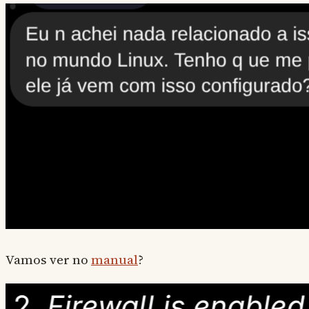
Vamos ver no
manual
?