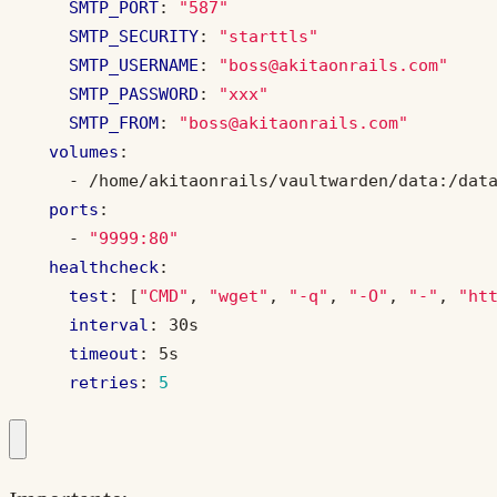
SMTP_PORT
:
"587"
SMTP_SECURITY
:
"starttls"
SMTP_USERNAME
:
"boss@akitaonrails.com"
SMTP_PASSWORD
:
"xxx"
SMTP_FROM
:
"boss@akitaonrails.com"
volumes
:
- 
/home/akitaonrails/vaultwarden/data:/dat
ports
:
- 
"9999:80"
healthcheck
:
test
:
[
"CMD"
,
"wget"
,
"-q"
,
"-O"
,
"-"
,
"ht
interval
:
30s
timeout
:
5s
retries
:
5