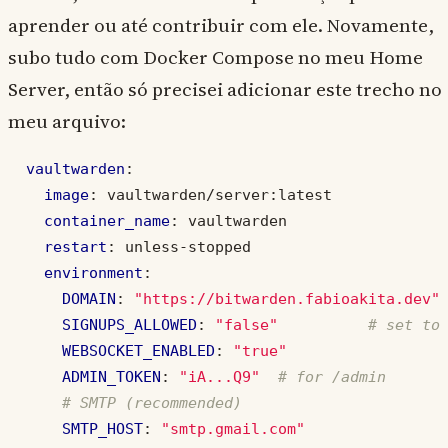
aprender ou até contribuir com ele. Novamente,
subo tudo com Docker Compose no meu Home
Server, então só precisei adicionar este trecho no
meu arquivo:
vaultwarden
:
image
:
vaultwarden/server:latest
container_name
:
vaultwarden
restart
:
unless-stopped
environment
:
DOMAIN
:
"https://bitwarden.fabioakita.dev"
SIGNUPS_ALLOWED
:
"false"
# set to
WEBSOCKET_ENABLED
:
"true"
ADMIN_TOKEN
:
"iA...Q9"
# for /admin
# SMTP (recommended)
SMTP_HOST
:
"smtp.gmail.com"