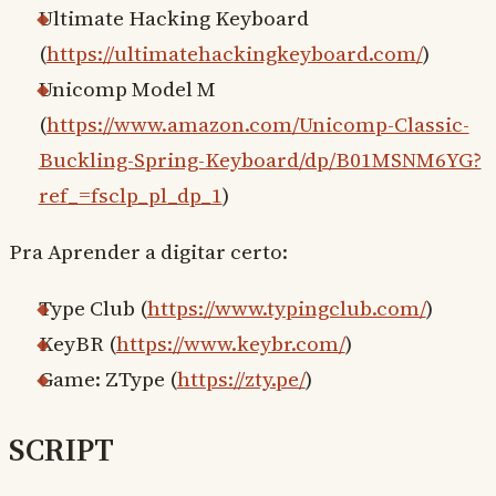
Ultimate Hacking Keyboard
(
https://ultimatehackingkeyboard.com/
)
Unicomp Model M
(
https://www.amazon.com/Unicomp-Classic-
Buckling-Spring-Keyboard/dp/B01MSNM6YG?
ref_=fsclp_pl_dp_1
)
Pra Aprender a digitar certo:
Type Club (
https://www.typingclub.com/
)
KeyBR (
https://www.keybr.com/
)
Game: ZType (
https://zty.pe/
)
SCRIPT