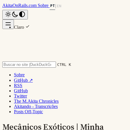
AkitaOnRails.com
Sobre
PT
|
EN
Claro
Nesta página
Escuro
DESCRICÃO
System
SCRIPT
Voltar ao topo
CTRL K
Sobre
GitHub ↗
RSS
GitHub
Twitter
The M.Akita Chronicles
Akitando - Transcrições
[Akitando #79] Teclados
Posts Off-Topic
Mecânicos Exóticos | Minha