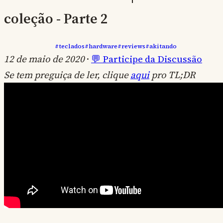
coleção - Parte 2
#teclados
#hardware
#reviews
#akitando
12 de maio de 2020
·
💬 Participe da Discussão
Se tem preguiça de ler, clique
aqui
pro TL;DR