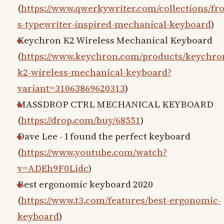
(
https://www.qwerkywriter.com/collections/fr
s-typewriter-inspired-mechanical-keyboard
)
Keychron K2 Wireless Mechanical Keyboard
(
https://www.keychron.com/products/keychro
k2-wireless-mechanical-keyboard?
variant=31063869620313
)
MASSDROP CTRL MECHANICAL KEYBOARD
(
https://drop.com/buy/68551
)
Dave Lee - I found the perfect keyboard
(
https://www.youtube.com/watch?
v=ADEh9F0Lidc
)
Best ergonomic keyboard 2020
(
https://www.t3.com/features/best-ergonomic-
keyboard
)