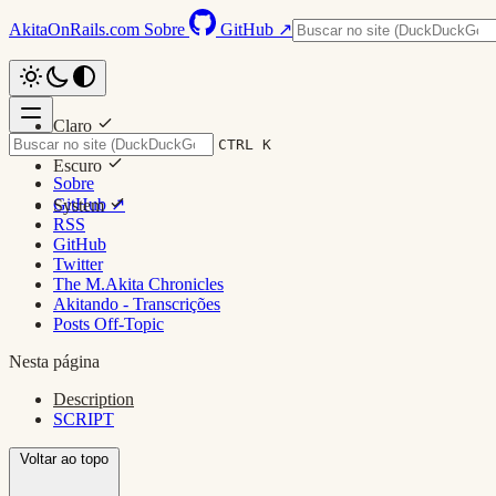
AkitaOnRails.com
Sobre
GitHub ↗
Claro
CTRL K
Escuro
Sobre
GitHub ↗
System
RSS
GitHub
Twitter
The M.Akita Chronicles
Akitando - Transcrições
Posts Off-Topic
Nesta página
Description
SCRIPT
Voltar ao topo