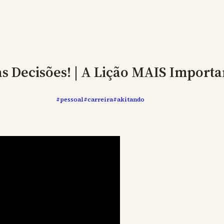
as Decisões! | A Lição MAIS Importa
#pessoal
#carreira
#akitando