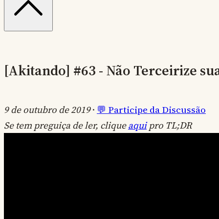
[Akitando] #63 - Não Terceirize su
9 de outubro de 2019
·
💬 Participe da Discussão
Se tem preguiça de ler, clique
aqui
pro TL;DR