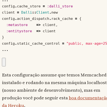
...
config
.
cache_store
=
:dalli_store
client
=
Dalli
::
Client
.
new
config
.
action_dispatch
.
rack_cache
=
{
:metastore
=>
client
,
:entitystore
=>
client
}
config
.
static_cache_control
=
"public, max-age=2
...
Esta configuração assume que temos Memcached
instalado e rodando na mesma máquina localhost
(nosso ambiente de desenvolvimento), mas em
produção você pode seguir esta
boa documentaçã
da Heroku
.