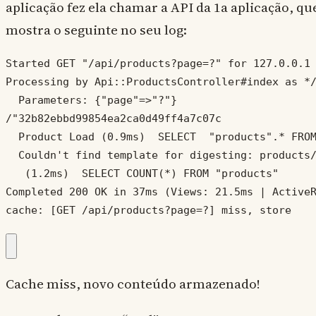
aplicação fez ela chamar a API da 1a aplicação, qu
mostra o seguinte no seu log:
Started GET "/api/products?page=?" for 127.0.0.1 
Processing by Api::ProductsController#index as */
  Parameters: {"page"=>"?"}

/"32b82ebbd99854ea2ca0d49ff4a7c07c

  Product Load (0.9ms)  SELECT  "products".* FROM
  Couldn't find template for digesting: products/
   (1.2ms)  SELECT COUNT(*) FROM "products"

Completed 200 OK in 37ms (Views: 21.5ms | ActiveR
cache: [GET /api/products?page=?] miss, store
Cache miss, novo conteúdo armazenado!