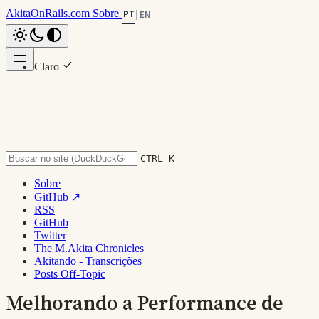
AkitaOnRails.com
Sobre
PT
|
EN
Claro
Nesta página
Escuro
As Aplicações de Exemplo
System
Enviando ETAGs adequados e tratando “If-None-Match”
Consumindo APIs com ETAGs
Conclusão
CTRL K
Voltar ao topo
Sobre
GitHub ↗
RSS
GitHub
Twitter
The M.Akita Chronicles
Akitando - Transcrições
Posts Off-Topic
Melhorando a Performance de