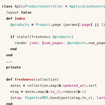
class
Api
::
ProductsController
<
ApplicationContr
layout
false
def
index
@products
=
Product
.
page
(
params
[
:page
]
||
1
if
stale?
(
freshness
@products
)
render
json
:
[
num_pages
:
@products
.
num_pag
end
end
...
private
def
freshness
(
collection
)
dates
=
collection
.
map
(
&
:updated_at
)
.
sort
etag
=
dates
.
map
(
&
:to_i
)
.
reduce
(
&
:+
)
{
etag
:
Digest
::
MD5
.
hexdigest
(
etag
.
to_s
),
las
end