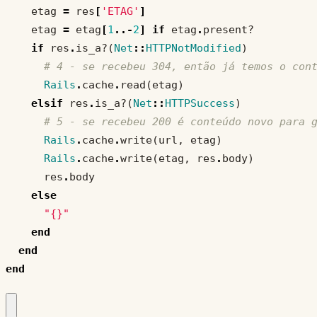
etag
=
res
[
'ETAG'
]
etag
=
etag
[
1
..-
2
]
if
etag
.
present?
if
res
.
is_a?
(
Net
::
HTTPNotModified
)
# 4 - se recebeu 304, então já temos o con
Rails
.
cache
.
read
(
etag
)
elsif
res
.
is_a?
(
Net
::
HTTPSuccess
)
# 5 - se recebeu 200 é conteúdo novo para 
Rails
.
cache
.
write
(
url
,
etag
)
Rails
.
cache
.
write
(
etag
,
res
.
body
)
res
.
body
else
"{}"
end
end
end