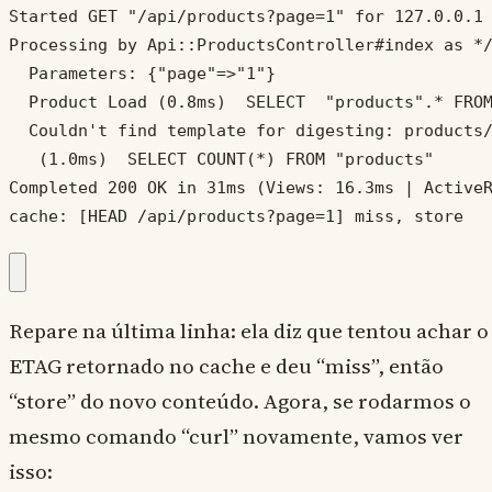
Started GET "/api/products?page=1" for 127.0.0.1 
Processing by Api::ProductsController#index as */
  Parameters: {"page"=>"1"}

  Product Load (0.8ms)  SELECT  "products".* FROM
  Couldn't find template for digesting: products/
   (1.0ms)  SELECT COUNT(*) FROM "products"

Completed 200 OK in 31ms (Views: 16.3ms | ActiveR
cache: [HEAD /api/products?page=1] miss, store
Repare na última linha: ela diz que tentou achar o
ETAG retornado no cache e deu “miss”, então
“store” do novo conteúdo. Agora, se rodarmos o
mesmo comando “curl” novamente, vamos ver
isso: