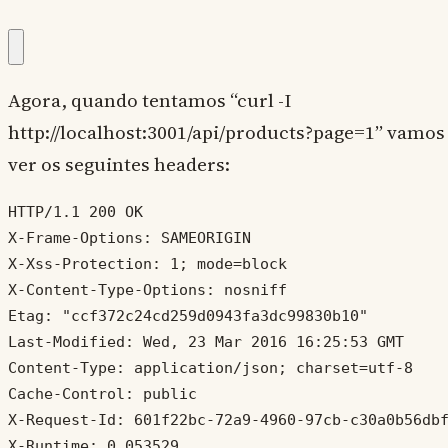
Agora, quando tentamos “curl -I
http://localhost:3001/api/products?page=1” vamos
ver os seguintes headers:
HTTP/1.1 200 OK 

X-Frame-Options: SAMEORIGIN

X-Xss-Protection: 1; mode=block

X-Content-Type-Options: nosniff

Etag: "ccf372c24cd259d0943fa3dc99830b10"

Last-Modified: Wed, 23 Mar 2016 16:25:53 GMT

Content-Type: application/json; charset=utf-8

Cache-Control: public

X-Request-Id: 601f22bc-72a9-4960-97cb-c30a0b56dbf
X-Runtime: 0.053529
