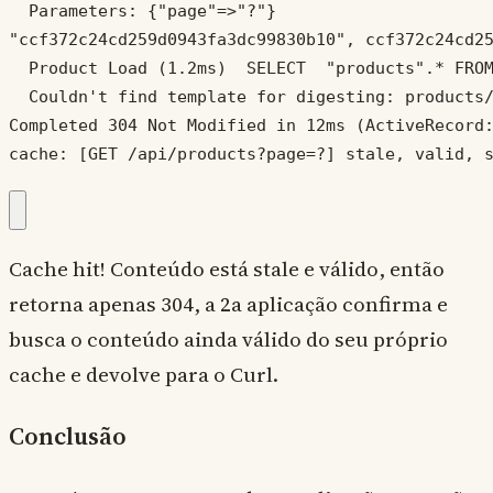
  Parameters: {"page"=>"?"}

"ccf372c24cd259d0943fa3dc99830b10", ccf372c24cd25
  Product Load (1.2ms)  SELECT  "products".* FROM
  Couldn't find template for digesting: products/
Completed 304 Not Modified in 12ms (ActiveRecord:
cache: [GET /api/products?page=?] stale, valid, 
Cache hit! Conteúdo está stale e válido, então
retorna apenas 304, a 2a aplicação confirma e
busca o conteúdo ainda válido do seu próprio
cache e devolve para o Curl.
Conclusão