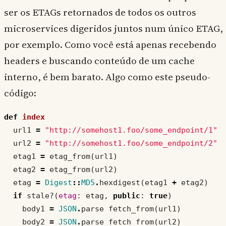
ser os ETAGs retornados de todos os outros
microservices digeridos juntos num único ETAG,
por exemplo. Como você está apenas recebendo
headers e buscando conteúdo de um cache
interno, é bem barato. Algo como este pseudo-
código:
def
index
url1
=
"http://somehost1.foo/some_endpoint/1"
url2
=
"http://somehost1.foo/some_endpoint/2"
etag1
=
etag_from
(
url1
)
etag2
=
etag_from
(
url2
)
etag
=
Digest
::
MD5
.
hexdigest
(
etag1
+
etag2
)
if
stale?
(
etag
:
etag
,
public
:
true
)
body1
=
JSON
.
parse
fetch_from
(
url1
)
body2
=
JSON
.
parse
fetch_from
(
url2
)