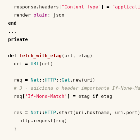
response
.
headers
[
"Content-Type"
]
=
"applicat
render
plain
:
json
end
...
private
def
fetch_with_etag
(
url
,
etag
)
uri
=
URI
(
url
)
req
=
Net
::
HTTP
::
Get
.
new
(
uri
)
# 3 - adiciona o header importante If-None-M
req
[
'If-None-Match'
]
=
etag
if
etag
res
=
Net
::
HTTP
.
start
(
uri
.
hostname
,
uri
.
port
http
.
request
(
req
)
}