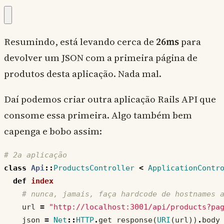
Resumindo, está levando cerca de
26ms
para
devolver um JSON com a primeira página de
produtos desta aplicação. Nada mal.
Daí podemos criar outra aplicação Rails API que
consome essa primeira. Algo também bem
capenga e bobo assim:
# 2a aplicação
class
Api
::
ProductsController
<
ApplicationContr
def
index
# nunca, jamais, faça hardcode de hostnames 
url
=
"http://localhost:3001/api/products?pa
json
=
Net
::
HTTP
.
get_response
(
URI
(
url
))
.
body