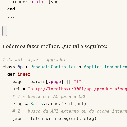
render
plain
:
json
end
...
Podemos fazer melhor. Que tal o seguinte:
# 2a aplicação - upgrade!
class
Api
::
ProductsController
<
ApplicationContr
def
index
page
=
params
[
:page
]
||
"1"
url
=
"http://localhost:3001/api/products?pa
# 1 - busca o ETAG para a URL
etag
=
Rails
.
cache
.
fetch
(
url
)
# 2 - busca da API externa ou do cache inter
json
=
fetch_with_etag
(
url
,
etag
)