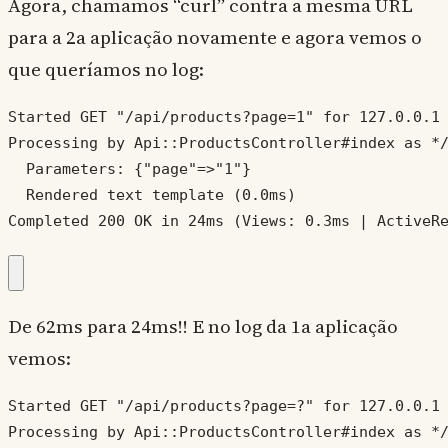
Agora, chamamos “curl” contra a mesma URL
para a 2a aplicação novamente e agora vemos o
que queríamos no log:
Started GET "/api/products?page=1" for 127.0.0.1 
Processing by Api::ProductsController#index as */
  Parameters: {"page"=>"1"}

  Rendered text template (0.0ms)

Completed 200 OK in 24ms (Views: 0.3ms | ActiveR
De 62ms para 24ms!! E no log da 1a aplicação
vemos:
Started GET "/api/products?page=?" for 127.0.0.1 
Processing by Api::ProductsController#index as */