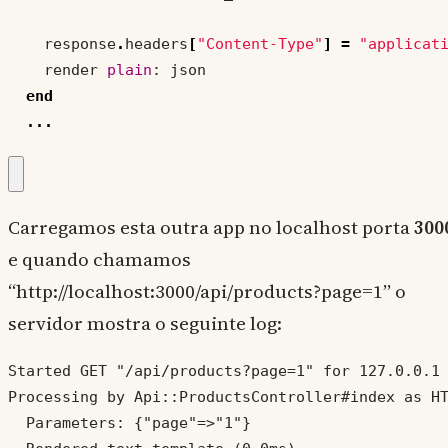
response
.
headers
[
"Content-Type"
]
=
"applicat
render
plain
:
json
end
...
Carregamos esta outra app no localhost porta
300
e quando chamamos
“http://localhost:3000/api/products?page=1” o
servidor mostra o seguinte log:
Started GET "/api/products?page=1" for 127.0.0.1 
Processing by Api::ProductsController#index as HT
  Parameters: {"page"=>"1"}
