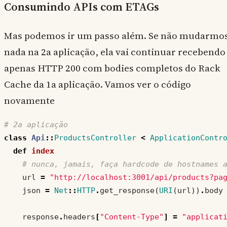
Consumindo APIs com ETAGs
Mas podemos ir um passo além. Se não mudarmo
nada na 2a aplicação, ela vai continuar recebendo
apenas HTTP 200 com bodies completos do Rack
Cache da 1a aplicação. Vamos ver o código
novamente
# 2a aplicação
class
Api
::
ProductsController
<
ApplicationContr
def
index
# nunca, jamais, faça hardcode de hostnames 
url
=
"http://localhost:3001/api/products?pa
json
=
Net
::
HTTP
.
get_response
(
URI
(
url
))
.
body
response
.
headers
[
"Content-Type"
]
=
"applicat