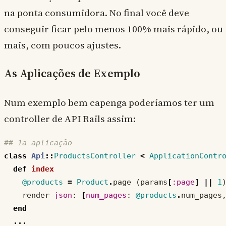
na ponta consumidora. No final você deve
conseguir ficar pelo menos 100% mais rápido, ou
mais, com poucos ajustes.
As Aplicações de Exemplo
Num exemplo bem capenga poderíamos ter um
controller de API Rails assim:
## 1a aplicação
class
Api
::
ProductsController
<
ApplicationContr
def
index
@products
=
Product
.
page
(
params
[
:page
]
||
1
render
json
:
[
num_pages
:
@products
.
num_pages
end
...