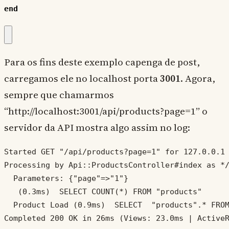
end
Para os fins deste exemplo capenga de post,
carregamos ele no localhost porta
3001
. Agora,
sempre que chamarmos
“http://localhost:3001/api/products?page=1” o
servidor da API mostra algo assim no log:
Started GET "/api/products?page=1" for 127.0.0.1 
Processing by Api::ProductsController#index as */
  Parameters: {"page"=>"1"}

   (0.3ms)  SELECT COUNT(*) FROM "products"

  Product Load (0.9ms)  SELECT  "products".* FROM
Completed 200 OK in 26ms (Views: 23.0ms | Active