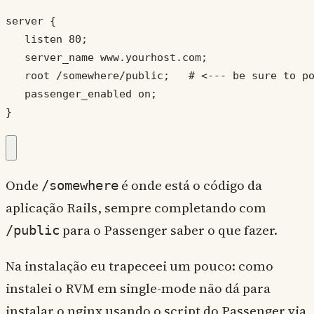
server {

   listen 80;

   server_name www.yourhost.com;

   root /somewhere/public;   # <--- be sure to po
   passenger_enabled on;

}
Onde
é onde está o código da
/somewhere
aplicação Rails, sempre completando com
para o Passenger saber o que fazer.
/public
Na instalação eu trapeceei um pouco: como
instalei o RVM em single-mode não dá para
instalar o nginx usando o script do Passenger via