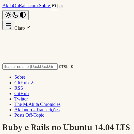
AkitaOnRails.com
Sobre
PT
|
EN
Claro
Nesta página
Escuro
Serviços Básicos Importantes
System
Instalando Vim
Finalização do Ambiente
Instalando Phusion Passenger
CTRL K
Voltar ao topo
Sobre
GitHub ↗
RSS
GitHub
Twitter
The M.Akita Chronicles
Akitando - Transcrições
Posts Off-Topic
Ruby e Rails no Ubuntu 14.04 LTS