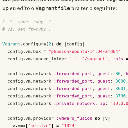
eu edito o
pra ter o seguinte:
up
Vagrantfile
# -*- mode: ruby -*-
# vi: set ft=ruby :
Vagrant
.
configure
(
2
)
do
|
config
|
config
.
vm
.
box
=
"phusion/ubuntu-14.04-amd64"
config
.
vm
.
synced_folder
"."
,
"/vagrant"
,
:nfs
config
.
vm
.
network
:forwarded_port
,
guest
:
80
,
config
.
vm
.
network
:forwarded_port
,
guest
:
3000
config
.
vm
.
network
:forwarded_port
,
guest
:
3001
config
.
vm
.
network
:forwarded_port
,
guest
:
3790
config
.
vm
.
network
:private_network
,
ip
:
"10.0.
config
.
vm
.
provider
:vmware_fusion
do
|
v
|
v
.
vmx
[
"memsize"
]
=
"1024"