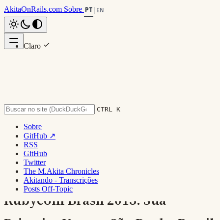
AkitaOnRails.com
Sobre
PT
|
EN
Claro
Nesta página
Escuro
Antes de Tudo (TL;DR)
System
Entendendo a Cidade: Uma Visão Geográfica
Conclusão
CTRL K
Voltar ao topo
Sobre
GitHub ↗
RSS
GitHub
Twitter
The M.Akita Chronicles
Akitando - Transcrições
Posts Off-Topic
Rubyconf Brasil 2013: Sua