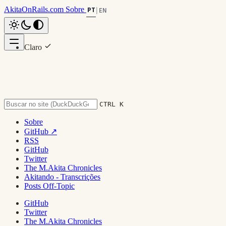
AkitaOnRails.com
Sobre
PT
|
EN
Claro
Voltar ao topo
Escuro
System
CTRL K
Sobre
2012s
GitHub ↗
RSS
GitHub
Twitter
The M.Akita Chronicles
Akitando - Transcrições
Posts Off-Topic
GitHub
Twitter
The M.Akita Chronicles