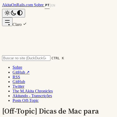
AkitaOnRails.com
Sobre
PT
|
EN
Claro
Nesta página
Escuro
Monitores e Projetores
System
Apple Keynote
Controle Remoto
Extras
CTRL K
Voltar ao topo
Sobre
GitHub ↗
RSS
GitHub
Twitter
The M.Akita Chronicles
Akitando - Transcrições
Posts Off-Topic
[Off-Topic] Dicas de Mac para