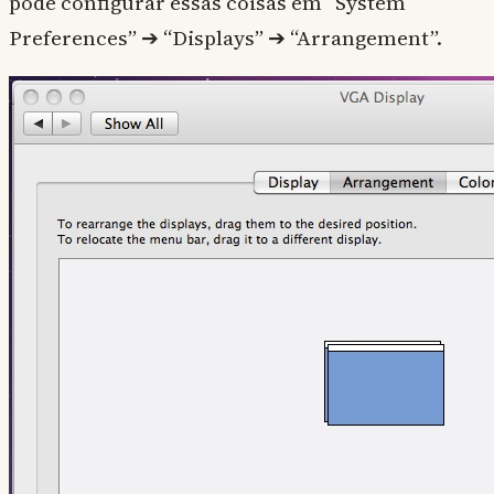
pode configurar essas coisas em “System
Preferences” ➔ “Displays” ➔ “Arrangement”.