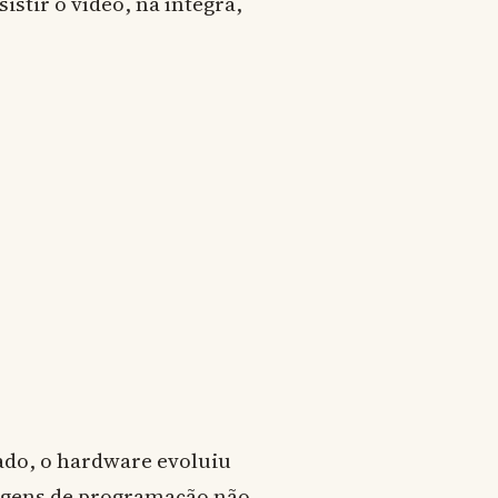
istir o vídeo, na íntegra,
ado, o hardware evoluiu
uagens de programação não