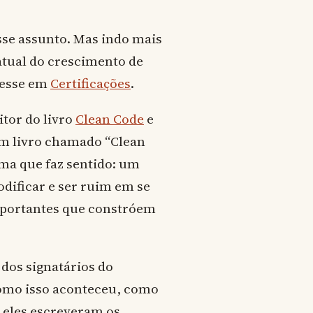
se assunto. Mas indo mais
atual do crescimento de
resse em
Certificações
.
tor do livro
Clean Code
e
um livro chamado “Clean
ema que faz sentido: um
dificar e ser ruim em se
mportantes que constróem
dos signatários do
 como isso aconteceu, como
 eles escreveram os