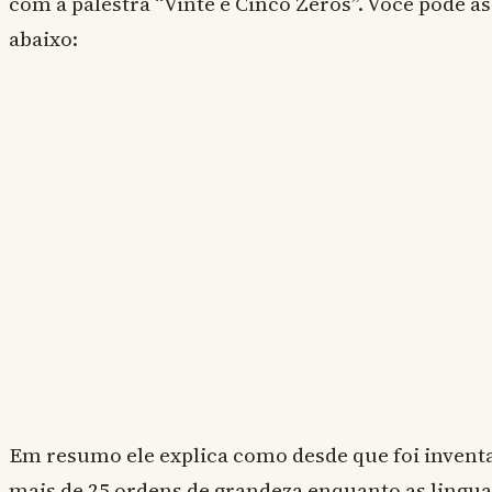
com a palestra “Vinte e Cinco Zeros”. Você pode ass
abaixo:
Em resumo ele explica como desde que foi invent
mais de 25 ordens de grandeza enquanto as ling