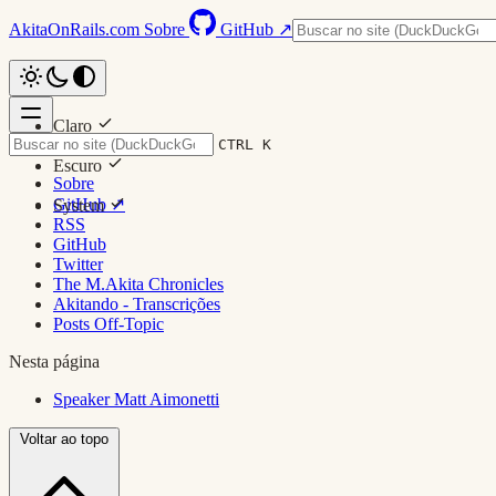
AkitaOnRails.com
Sobre
GitHub ↗
Claro
CTRL K
Escuro
Sobre
GitHub ↗
System
RSS
GitHub
Twitter
The M.Akita Chronicles
Akitando - Transcrições
Posts Off-Topic
Nesta página
Speaker Matt Aimonetti
Voltar ao topo