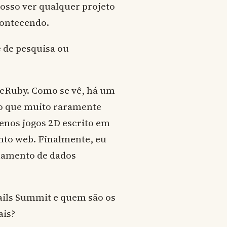
posso ver qualquer projeto
contecendo.
e de pesquisa ou
cRuby. Como se vê, há um
ão que muito raramente
nos jogos 2D escrito em
to web. Finalmente, eu
namento de dados
Rails Summit e quem são os
ais?