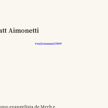
att Aimonetti
#railssummit2009
como evangelista de Merb e