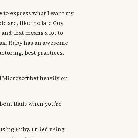
e to express what I want my
ple are, like the late Guy
e
and that means a lot to
ntax. Ruby has an awesome
ctoring, best practices,
 Microsoft bet heavily on
about Rails when you’re
using Ruby. I tried using