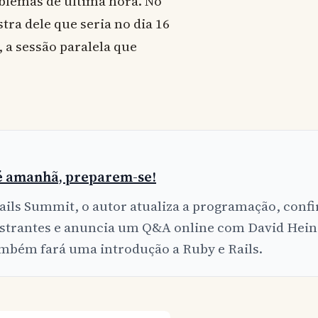
blemas de última hora. No
tra dele que seria no dia 16
, a sessão paralela que
é amanhã, preparem-se!
ails Summit, o autor atualiza a programação, conf
estrantes e anuncia um Q&A online com David Hei
mbém fará uma introdução a Ruby e Rails.