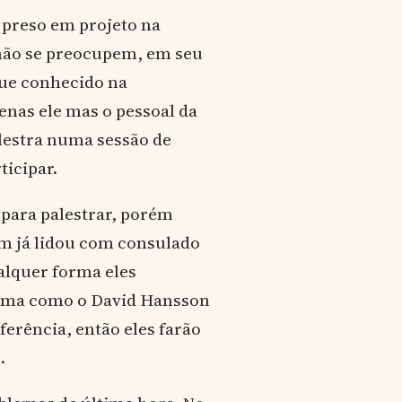
u preso em projeto na
não se preocupem, em seu
ue conhecido na
enas ele mas o pessoal da
lestra numa sessão de
icipar.
 para palestrar, porém
m já lidou com consulado
alquer forma eles
rma como o David Hansson
ferência, então eles farão
.