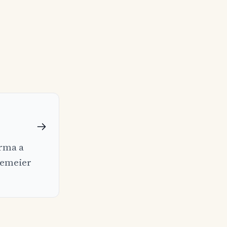
irma a
nemeier