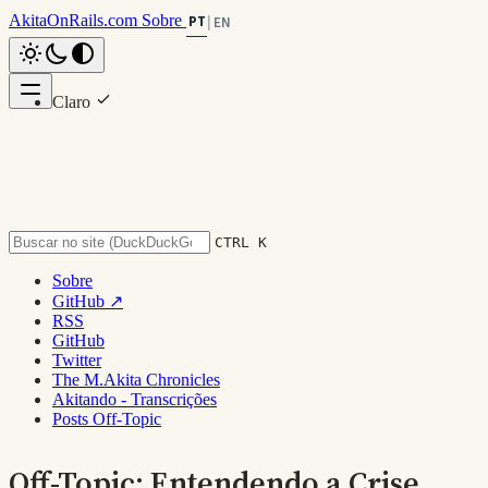
AkitaOnRails.com
Sobre
PT
|
EN
Claro
Nesta página
Escuro
Isso já aconteceu antes
System
Falseabilidade
Falácias
Emoções
CTRL K
Conclusão
Sobre
Voltar ao topo
GitHub ↗
RSS
GitHub
Twitter
The M.Akita Chronicles
Akitando - Transcrições
Posts Off-Topic
Off-Topic: Entendendo a Crise