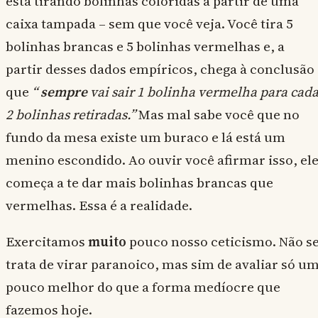
está tirando bolinhas coloridas a partir de uma
caixa tampada – sem que você veja. Você tira 5
bolinhas brancas e 5 bolinhas vermelhas e, a
partir desses dados empíricos, chega à conclusão
que
“
sempre
vai sair 1 bolinha vermelha para cad
2 bolinhas retiradas.”
Mas mal sabe você que no
fundo da mesa existe um buraco e lá está um
menino escondido. Ao ouvir você afirmar isso, el
começa a te dar mais bolinhas brancas que
vermelhas. Essa é a realidade.
Exercitamos
muito
pouco nosso ceticismo. Não s
trata de virar paranoico, mas sim de avaliar só u
pouco melhor do que a forma medíocre que
fazemos hoje.