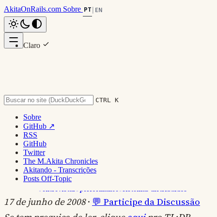
AkitaOnRails.com
Sobre
PT
|
EN
Claro
Voltar ao topo
Escuro
System
CTRL K
Sobre
GitHub ↗
Conversando com Blaine Cook
RSS
GitHub
Twitter
(Twitter)
The M.Akita Chronicles
Akitando - Transcrições
Posts Off-Topic
#entrevistas
#performance
#sistemas-distribuidos
17 de junho de 2008
·
💬 Participe da Discussão