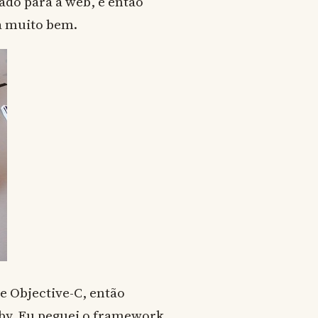
ado para a web, e então
a muito bem.
 Objective-C, então
by. Eu peguei o framework