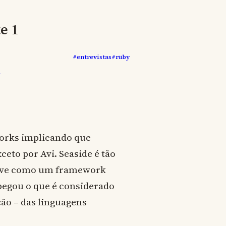
e 1
#entrevistas
#ruby
o
orks implicando que
ceto por Avi. Seaside é tão
creve como um framework
e pegou o que é considerado
ão – das linguagens