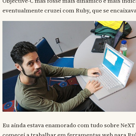
Objective-C mas fosse mais dinâmico e mais indic
eventualmente cruzei com Ruby, que se encaixav
Eu ainda estava enamorado com tudo sobre NeXT e
comecei a trabalhar em ferramentas web para Ru