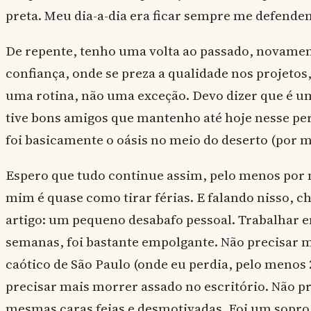
preta. Meu dia-a-dia era ficar sempre me defende
De repente, tenho uma volta ao passado, novame
confiança, onde se preza a qualidade nos projeto
uma rotina, não uma exceção. Devo dizer que é u
tive bons amigos que mantenho até hoje nesse pe
foi basicamente o oásis no meio do deserto (por ma
Espero que tudo continue assim, pelo menos por
mim é quase como tirar férias. E falando nisso, c
artigo: um pequeno desabafo pessoal. Trabalhar e
semanas, foi bastante empolgante. Não precisar m
caótico de São Paulo (onde eu perdia, pelo menos 2
precisar mais morrer assado no escritório. Não p
mesmas caras feias e desmotivadas. Foi um sopro 