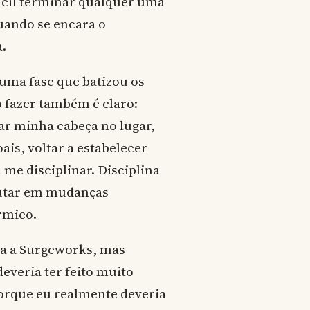
ícil terminar qualquer uma
quando se encara o
a.
uma fase que batizou os
o fazer também é claro:
car minha cabeça no lugar,
is, voltar a estabelecer
 me disciplinar. Disciplina
ecutar em mudanças
rmico.
ra a Surgeworks, mas
veria ter feito muito
orque eu realmente deveria