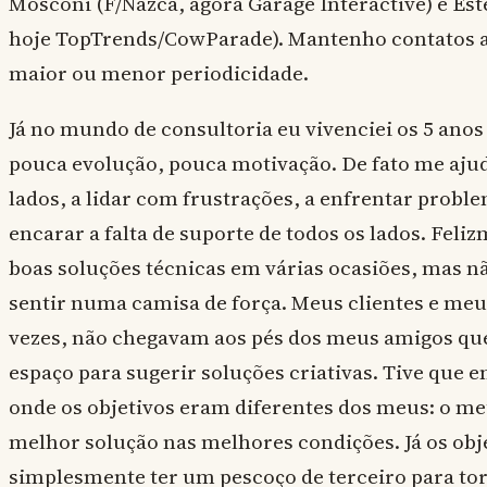
Mosconi (F/Nazca, agora Garage Interactive) e Est
hoje TopTrends/CowParade). Mantenho contatos a
maior ou menor periodicidade.
Já no mundo de consultoria eu vivenciei os 5 anos
pouca evolução, pouca motivação. De fato me ajud
lados, a lidar com frustrações, a enfrentar probl
encarar a falta de suporte de todos os lados. Fel
boas soluções técnicas em várias ocasiões, mas n
sentir numa camisa de força. Meus clientes e meu
vezes, não chegavam aos pés dos meus amigos que
espaço para sugerir soluções criativas. Tive que e
onde os objetivos eram diferentes dos meus: o me
melhor solução nas melhores condições. Já os obje
simplesmente ter um pescoço de terceiro para torc