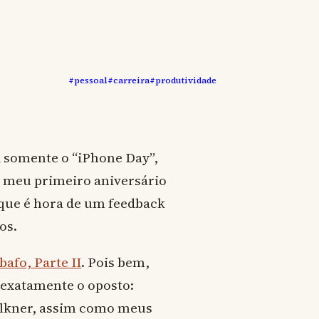
#pessoal
#carreira
#produtividade
i somente o “iPhone Day”,
m meu primeiro aniversário
que é hora de um feedback
os.
afo, Parte II
. Pois bem,
 exatamente o oposto:
alkner, assim como meus