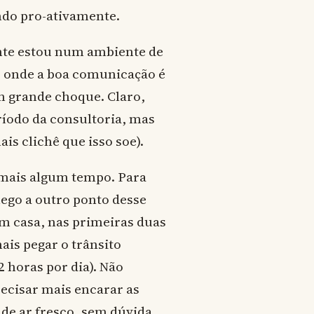
ndo pro-ativamente.
nte estou num ambiente de
s, onde a boa comunicação é
m grande choque. Claro,
ríodo da consultoria, mas
is clichê que isso soe).
 mais algum tempo. Para
hego a outro ponto desse
m casa, nas primeiras duas
ais pegar o trânsito
 horas por dia). Não
recisar mais encarar as
de ar fresco, sem dúvida.